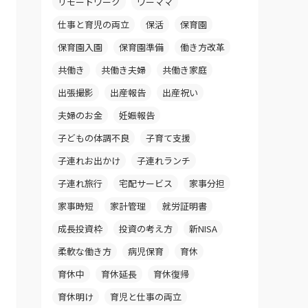
リモートワーク
ワーママ
仕事と育児の両立
保活
保育園
保育園入園
保育園準備
働き方改革
共働き
共働き夫婦
共働き家庭
出張撮影
出産報告
出産祝い
夫婦のお金
妊娠報告
子どもの体調不良
子育て支援
子連れお出かけ
子連れランチ
子連れ旅行
宅配サービス
家事分担
家事時短
家計管理
就労証明書
成長投資枠
投資の考え方
新NISA
柔軟な働き方
病児保育
育休
育休中
育休延長
育休復帰
育休明け
育児と仕事の両立