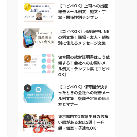
【コピペOK】上司への出産
報告メール例文｜短文・丁
寧・関係性別テンプレ
【コピペOK】出産報告LINE
の例文集！職場・友人・親族
別に使えるメッセージ文集
保育園の就労証明書はこう依
頼する！会社へのお願いメー
ル例文・テンプレ集【コピペ
OK】
【コピペOK】保育園が決ま
ったときの会社への報告メー
ル例文集｜復職予定日の伝え
方とマナー
東京都内で1歳誕生日のお祝
い膳があるお店5選｜一升
餅・個室・子連れOK