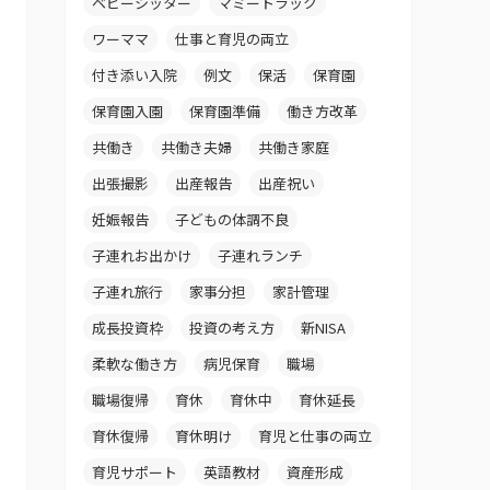
ベビーシッター
マミートラック
ワーママ
仕事と育児の両立
付き添い入院
例文
保活
保育園
保育園入園
保育園準備
働き方改革
共働き
共働き夫婦
共働き家庭
出張撮影
出産報告
出産祝い
妊娠報告
子どもの体調不良
子連れお出かけ
子連れランチ
子連れ旅行
家事分担
家計管理
成長投資枠
投資の考え方
新NISA
柔軟な働き方
病児保育
職場
職場復帰
育休
育休中
育休延長
育休復帰
育休明け
育児と仕事の両立
育児サポート
英語教材
資産形成