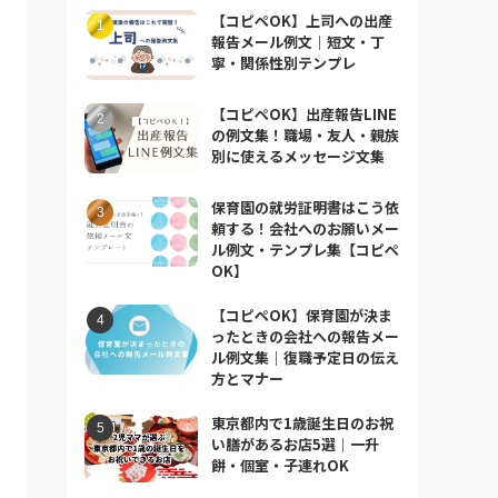
【コピペOK】上司への出産
報告メール例文｜短文・丁
寧・関係性別テンプレ
【コピペOK】出産報告LINE
の例文集！職場・友人・親族
別に使えるメッセージ文集
保育園の就労証明書はこう依
頼する！会社へのお願いメー
ル例文・テンプレ集【コピペ
OK】
【コピペOK】保育園が決ま
ったときの会社への報告メー
ル例文集｜復職予定日の伝え
方とマナー
東京都内で1歳誕生日のお祝
い膳があるお店5選｜一升
餅・個室・子連れOK