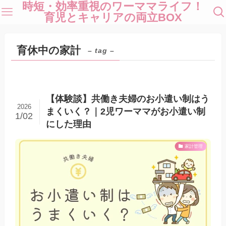
時短・効率重視のワーママライフ！
育児とキャリアの両立BOX
育休中の家計
– tag –
【体験談】共働き夫婦のお小遣い制はう
2026
まくいく？｜2児ワーママがお小遣い制
1/02
にした理由
家計管理