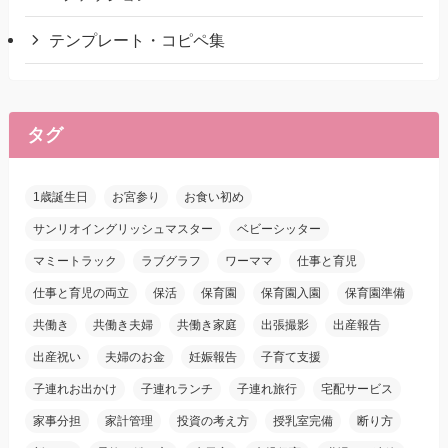
テンプレート・コピペ集
タグ
1歳誕生日
お宮参り
お食い初め
サンリオイングリッシュマスター
ベビーシッター
マミートラック
ラブグラフ
ワーママ
仕事と育児
仕事と育児の両立
保活
保育園
保育園入園
保育園準備
共働き
共働き夫婦
共働き家庭
出張撮影
出産報告
出産祝い
夫婦のお金
妊娠報告
子育て支援
子連れお出かけ
子連れランチ
子連れ旅行
宅配サービス
家事分担
家計管理
投資の考え方
授乳室完備
断り方