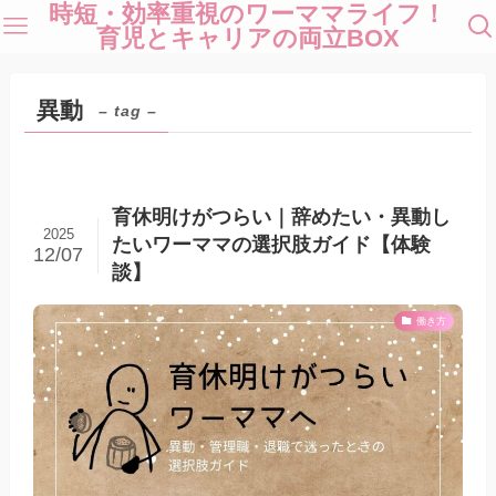
時短・効率重視のワーママライフ！
育児とキャリアの両立BOX
異動
– tag –
育休明けがつらい｜辞めたい・異動し
2025
たいワーママの選択肢ガイド【体験
12/07
談】
働き方