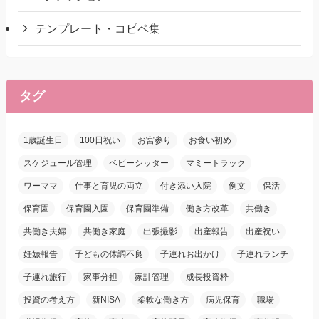
テンプレート・コピペ集
タグ
1歳誕生日
100日祝い
お宮参り
お食い初め
スケジュール管理
ベビーシッター
マミートラック
ワーママ
仕事と育児の両立
付き添い入院
例文
保活
保育園
保育園入園
保育園準備
働き方改革
共働き
共働き夫婦
共働き家庭
出張撮影
出産報告
出産祝い
妊娠報告
子どもの体調不良
子連れお出かけ
子連れランチ
子連れ旅行
家事分担
家計管理
成長投資枠
投資の考え方
新NISA
柔軟な働き方
病児保育
職場