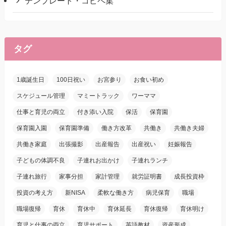
テンプレート・コピペ集
タグ
1歳誕生日
100日祝い
お宮参り
お食い初め
スケジュール管理
マミートラック
ワーママ
仕事と育児の両立
付き添い入院
保活
保育園
保育園入園
保育園準備
働き方改革
共働き
共働き夫婦
共働き家庭
出張撮影
出産報告
出産祝い
妊娠報告
子どもの体調不良
子連れお出かけ
子連れランチ
子連れ旅行
家事分担
家計管理
就労証明書
成長投資枠
投資の考え方
新NISA
柔軟な働き方
病児保育
職場
職場復帰
育休
育休中
育休延長
育休復帰
育休明け
育児と仕事の両立
育児サポート
英語教材
資産形成