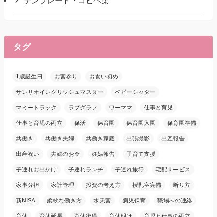
テンプレート・コピペ集
タグ
1歳誕生日
お宮参り
お食い初め
サンリオイングリッシュマスター
ベビーシッター
マミートラック
ラブグラフ
ワーママ
仕事と育児
仕事と育児の両立
保活
保育園
保育園入園
保育園準備
共働き
共働き夫婦
共働き家庭
出張撮影
出産報告
出産祝い
夫婦のお金
妊娠報告
子育て支援
子連れお出かけ
子連れランチ
子連れ旅行
宅配サービス
家事分担
家計管理
投資の考え方
授乳室完備
断り方
新NISA
柔軟な働き方
水天宮
病児保育
職場への連絡
育休
育休延長
育休復帰
育休明け
育児と仕事の両立