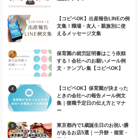
【コピペOK】出産報告LINEの例
文集！職場・友人・親族別に使
えるメッセージ文集
保育園の就労証明書はこう依頼
する！会社へのお願いメール例
文・テンプレ集【コピペOK】
【コピペOK】保育園が決まった
ときの会社への報告メール例文
集｜復職予定日の伝え方とマナ
ー
東京都内で1歳誕生日のお祝い膳
があるお店5選｜一升餅・個室・