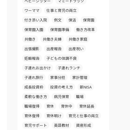
ベビーシッター
マミートラック
ワーママ
仕事と育児の両立
付き添い入院
例文
保活
保育園
保育園入園
保育園準備
働き方改革
共働き
共働き夫婦
共働き家庭
出張撮影
出産報告
出産祝い
妊娠報告
子どもの体調不良
子連れお出かけ
子連れランチ
子連れ旅行
家事分担
家計管理
成長投資枠
投資の考え方
新NISA
柔軟な働き方
病児保育
職場
職場復帰
育休
育休中
育休延長
育休復帰
育休明け
育児と仕事の両立
育児サポート
英語教材
資産形成