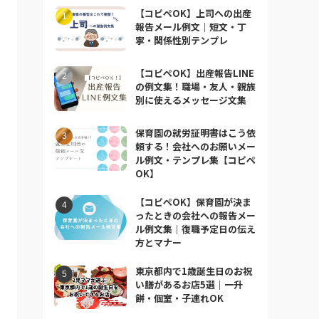
【コピペOK】上司への出産
報告メール例文｜短文・丁
寧・関係性別テンプレ
【コピペOK】出産報告LINE
の例文集！職場・友人・親族
別に使えるメッセージ文集
保育園の就労証明書はこう依
頼する！会社へのお願いメー
ル例文・テンプレ集【コピペ
OK】
【コピペOK】保育園が決ま
ったときの会社への報告メー
ル例文集｜復職予定日の伝え
方とマナー
東京都内で1歳誕生日のお祝
い膳があるお店5選｜一升
餅・個室・子連れOK