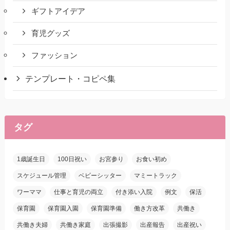
ギフトアイデア
育児グッズ
ファッション
テンプレート・コピペ集
タグ
1歳誕生日
100日祝い
お宮参り
お食い初め
スケジュール管理
ベビーシッター
マミートラック
ワーママ
仕事と育児の両立
付き添い入院
例文
保活
保育園
保育園入園
保育園準備
働き方改革
共働き
共働き夫婦
共働き家庭
出張撮影
出産報告
出産祝い