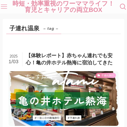
時短・効率重視のワーママライフ！
育児とキャリアの両立BOX
子連れ温泉
– tag –
【体験レポート】赤ちゃん連れでも安
2025
1/03
心！亀の井ホテル熱海に宿泊してきた
子連れ旅行