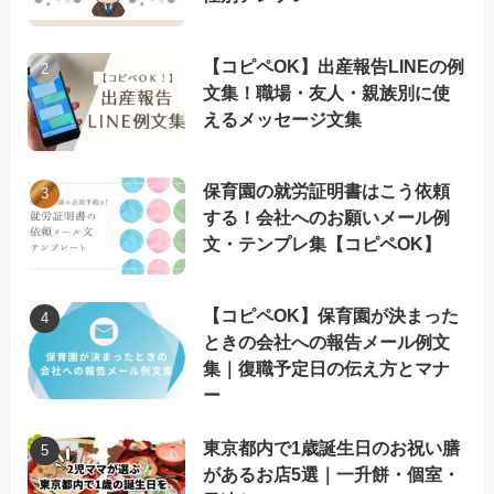
【コピペOK】出産報告LINEの例
文集！職場・友人・親族別に使
えるメッセージ文集
保育園の就労証明書はこう依頼
する！会社へのお願いメール例
文・テンプレ集【コピペOK】
【コピペOK】保育園が決まった
ときの会社への報告メール例文
集｜復職予定日の伝え方とマナ
ー
東京都内で1歳誕生日のお祝い膳
があるお店5選｜一升餅・個室・