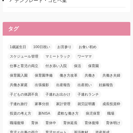
テンプレート・コピペ集
タグ
1歳誕生日
100日祝い
お宮参り
お食い初め
スケジュール管理
マミートラック
ワーママ
仕事と育児の両立
付き添い入院
保活
保育園
保育園入園
保育園準備
働き方改革
共働き
共働き夫婦
共働き家庭
出張撮影
出産報告
出産祝い
妊娠報告
子どもの体調不良
子連れお出かけ
子連れランチ
子連れ旅行
家事分担
家計管理
就労証明書
成長投資枠
投資の考え方
新NISA
柔軟な働き方
病児保育
職場
職場復帰
育休
育休中
育休延長
育休復帰
育休明け
育児と仕事の両立
育児サポート
英語教材
資産形成