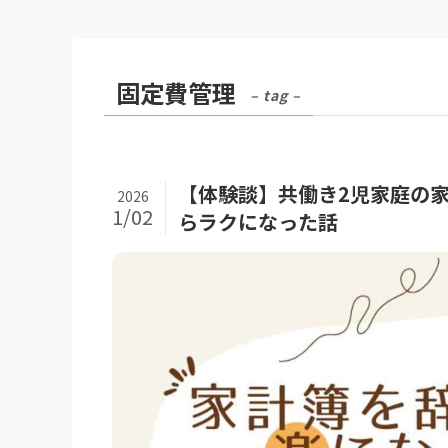
固定費管理
– tag –
【体験談】共働き2児家庭の
2026
1/02
らラクになった話