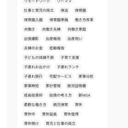
リモートワーク
ワーママ
仕事と育児の両立
保活
保育園
保育園入園
保育園準備
働き方改革
共働き
共働き夫婦
共働き家庭
出張撮影
出産報告
出産祝い
夫婦のお金
妊娠報告
子どもの体調不良
子育て支援
子連れお出かけ
子連れランチ
子連れ旅行
宅配サービス
家事分担
家事時短
家計管理
就労証明書
成長投資枠
投資の考え方
新NISA
柔軟な働き方
病児保育
育休
育休中
育休延長
育休復帰
育休明け
育児と仕事の両立