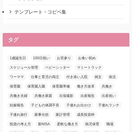
テンプレート・コピペ集
タグ
1歳誕生日
100日祝い
お宮参り
お食い初め
スケジュール管理
ベビーシッター
マミートラック
ワーママ
仕事と育児の両立
付き添い入院
例文
保活
保育園
保育園入園
保育園準備
働き方改革
共働き
共働き夫婦
共働き家庭
出張撮影
出産報告
出産祝い
妊娠報告
子どもの体調不良
子連れお出かけ
子連れランチ
子連れ旅行
家事分担
家計管理
成長投資枠
投資の考え方
新NISA
柔軟な働き方
病児保育
職場