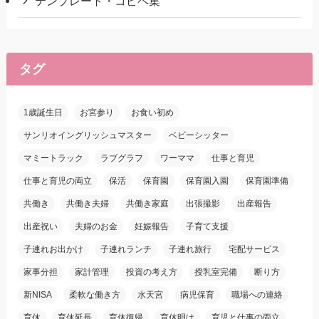
テンプレート・コピペ集
タグ
1歳誕生日
お宮参り
お食い初め
サンリオイングリッシュマスター
ベビーシッター
マミートラック
ラブグラフ
ワーママ
仕事と育児
仕事と育児の両立
保活
保育園
保育園入園
保育園準備
共働き
共働き夫婦
共働き家庭
出張撮影
出産報告
出産祝い
夫婦のお金
妊娠報告
子育て支援
子連れお出かけ
子連れランチ
子連れ旅行
宅配サービス
家事分担
家計管理
投資の考え方
授乳室完備
断り方
新NISA
柔軟な働き方
水天宮
病児保育
職場への連絡
育休
育休延長
育休復帰
育休明け
育児と仕事の両立