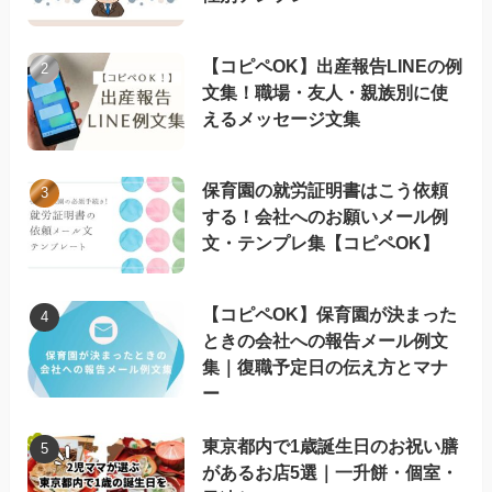
【コピペOK】出産報告LINEの例
文集！職場・友人・親族別に使
えるメッセージ文集
保育園の就労証明書はこう依頼
する！会社へのお願いメール例
文・テンプレ集【コピペOK】
【コピペOK】保育園が決まった
ときの会社への報告メール例文
集｜復職予定日の伝え方とマナ
ー
東京都内で1歳誕生日のお祝い膳
があるお店5選｜一升餅・個室・