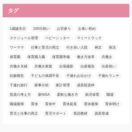
タグ
1歳誕生日
100日祝い
お宮参り
お食い初め
スケジュール管理
ベビーシッター
マミートラック
ワーママ
仕事と育児の両立
付き添い入院
例文
保活
保育園
保育園入園
保育園準備
働き方改革
共働き
共働き夫婦
共働き家庭
出張撮影
出産報告
出産祝い
妊娠報告
子どもの体調不良
子連れお出かけ
子連れランチ
子連れ旅行
家事分担
家計管理
成長投資枠
投資の考え方
新NISA
柔軟な働き方
病児保育
職場
職場復帰
育休
育休中
育休延長
育休復帰
育休明け
育児と仕事の両立
育児サポート
英語教材
資産形成