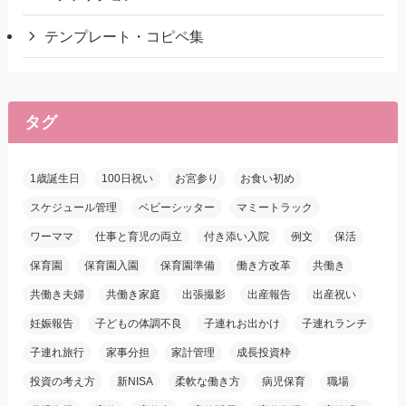
テンプレート・コピペ集
タグ
1歳誕生日
100日祝い
お宮参り
お食い初め
スケジュール管理
ベビーシッター
マミートラック
ワーママ
仕事と育児の両立
付き添い入院
例文
保活
保育園
保育園入園
保育園準備
働き方改革
共働き
共働き夫婦
共働き家庭
出張撮影
出産報告
出産祝い
妊娠報告
子どもの体調不良
子連れお出かけ
子連れランチ
子連れ旅行
家事分担
家計管理
成長投資枠
投資の考え方
新NISA
柔軟な働き方
病児保育
職場