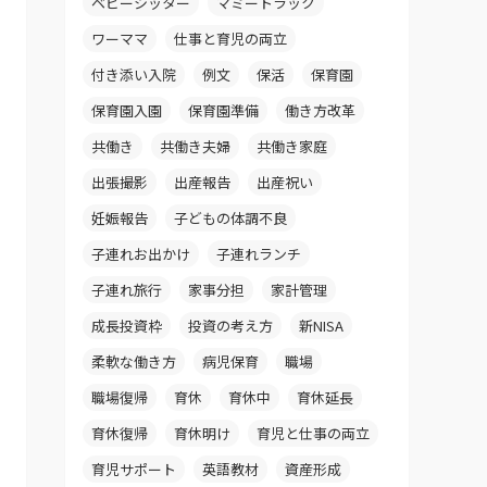
ベビーシッター
マミートラック
ワーママ
仕事と育児の両立
付き添い入院
例文
保活
保育園
保育園入園
保育園準備
働き方改革
共働き
共働き夫婦
共働き家庭
出張撮影
出産報告
出産祝い
妊娠報告
子どもの体調不良
子連れお出かけ
子連れランチ
子連れ旅行
家事分担
家計管理
成長投資枠
投資の考え方
新NISA
柔軟な働き方
病児保育
職場
職場復帰
育休
育休中
育休延長
育休復帰
育休明け
育児と仕事の両立
育児サポート
英語教材
資産形成