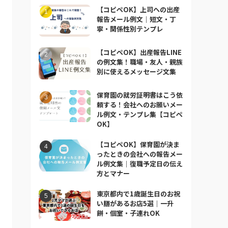
【コピペOK】上司への出産
報告メール例文｜短文・丁
寧・関係性別テンプレ
【コピペOK】出産報告LINE
の例文集！職場・友人・親族
別に使えるメッセージ文集
保育園の就労証明書はこう依
頼する！会社へのお願いメー
ル例文・テンプレ集【コピペ
OK】
【コピペOK】保育園が決ま
ったときの会社への報告メー
ル例文集｜復職予定日の伝え
方とマナー
東京都内で1歳誕生日のお祝
い膳があるお店5選｜一升
餅・個室・子連れOK