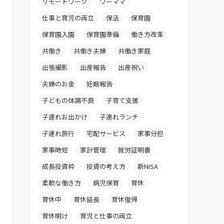
リモートワーク
ワーママ
仕事と育児の両立
保活
保育園
保育園入園
保育園準備
働き方改革
共働き
共働き夫婦
共働き家庭
出張撮影
出産報告
出産祝い
夫婦のお金
妊娠報告
子どもの体調不良
子育て支援
子連れお出かけ
子連れランチ
子連れ旅行
宅配サービス
家事分担
家事時短
家計管理
就労証明書
成長投資枠
投資の考え方
新NISA
柔軟な働き方
病児保育
育休
育休中
育休延長
育休復帰
育休明け
育児と仕事の両立