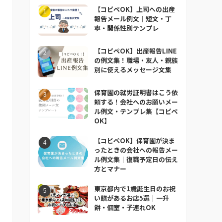
【コピペOK】上司への出産
報告メール例文｜短文・丁
寧・関係性別テンプレ
【コピペOK】出産報告LINE
の例文集！職場・友人・親族
別に使えるメッセージ文集
保育園の就労証明書はこう依
頼する！会社へのお願いメー
ル例文・テンプレ集【コピペ
OK】
【コピペOK】保育園が決ま
ったときの会社への報告メー
ル例文集｜復職予定日の伝え
方とマナー
東京都内で1歳誕生日のお祝
い膳があるお店5選｜一升
餅・個室・子連れOK