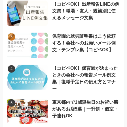
【コピペOK】出産報告LINEの例
文集！職場・友人・親族別に使
えるメッセージ文集
保育園の就労証明書はこう依頼
する！会社へのお願いメール例
文・テンプレ集【コピペOK】
【コピペOK】保育園が決まった
ときの会社への報告メール例文
集｜復職予定日の伝え方とマナ
ー
東京都内で1歳誕生日のお祝い膳
があるお店5選｜一升餅・個室・
子連れOK