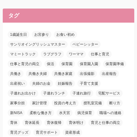
タグ
1歳誕生日
お宮参り
お食い初め
サンリオイングリッシュマスター
ベビーシッター
マミートラック
ラブグラフ
ワーママ
仕事と育児
仕事と育児の両立
保活
保育園
保育園入園
保育園準備
共働き
共働き夫婦
共働き家庭
出張撮影
出産報告
出産祝い
夫婦のお金
妊娠報告
子育て支援
子連れお出かけ
子連れランチ
子連れ旅行
宅配サービス
家事分担
家計管理
投資の考え方
授乳室完備
断り方
新NISA
柔軟な働き方
水天宮
病児保育
職場への連絡
育休
育休延長
育休復帰
育休明け
育児と仕事の両立
育児グッズ
育児サポート
資産形成