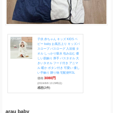
子供 赤ちゃん キッズ KIDS ベ
ビー baby お風呂上り キッズバ
スローブ バスローグ 入浴後 タ
オル しっかり吸水 包み込む 優
しい肌触り 厚手 バスタオル 大
きいタオル フード付き アニマ
ル 暖か ボタン付き 可愛い 優し
い手触り 贈り物 宅配便RSL
3080円
価格:
(2024/8/6 13:29時点)
感想(2件)
arau baby