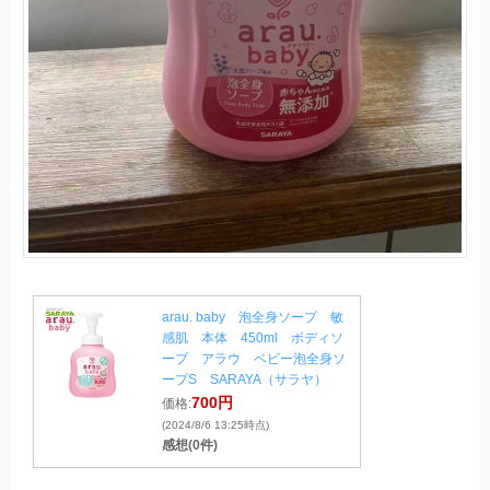
arau. baby 泡全身ソープ 敏
感肌 本体 450ml ボディソ
ープ アラウ ベビー泡全身ソ
ープS SARAYA（サラヤ）
700円
価格:
(2024/8/6 13:25時点)
感想(0件)