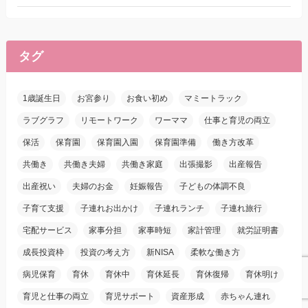
タグ
1歳誕生日
お宮参り
お食い初め
マミートラック
ラブグラフ
リモートワーク
ワーママ
仕事と育児の両立
保活
保育園
保育園入園
保育園準備
働き方改革
共働き
共働き夫婦
共働き家庭
出張撮影
出産報告
出産祝い
夫婦のお金
妊娠報告
子どもの体調不良
子育て支援
子連れお出かけ
子連れランチ
子連れ旅行
宅配サービス
家事分担
家事時短
家計管理
就労証明書
成長投資枠
投資の考え方
新NISA
柔軟な働き方
病児保育
育休
育休中
育休延長
育休復帰
育休明け
育児と仕事の両立
育児サポート
資産形成
赤ちゃん連れ