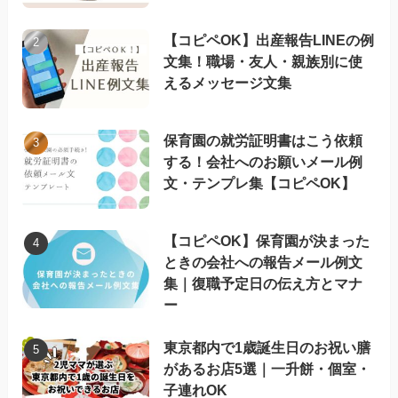
【コピペOK】出産報告LINEの例
文集！職場・友人・親族別に使
えるメッセージ文集
保育園の就労証明書はこう依頼
する！会社へのお願いメール例
文・テンプレ集【コピペOK】
【コピペOK】保育園が決まった
ときの会社への報告メール例文
集｜復職予定日の伝え方とマナ
ー
東京都内で1歳誕生日のお祝い膳
があるお店5選｜一升餅・個室・
子連れOK