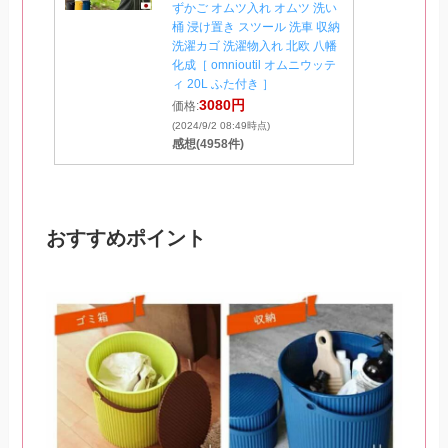
ずかご オムツ入れ オムツ 洗い
桶 浸け置き スツール 洗車 収納
洗濯カゴ 洗濯物入れ 北欧 八幡
化成［ omnioutil オムニウッテ
ィ 20L ふた付き ］
3080円
価格:
(2024/9/2 08:49時点)
感想(4958件)
おすすめポイント