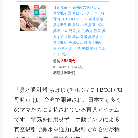
【正規品・使用後の返品OK】
鼻水吸引器 ちぼじ ( チボジ / 知
母時 / CHIBOJI/plus ) 鼻水吸引
鼻水吸引機 鼻吸い機 鼻吸い器
鼻吸い 幼児 乳児 乳幼児 静音 鼻
みず取り器 鼻吸引器 鼻詰まり
鼻水吸い 鼻水吸い機 鼻水吸い
器 赤ちゃん 子供 手動 吸引 スポ
イト 大人
3850円
価格:
(2024/9/1 10:36時点)
感想(6948件)
「鼻水吸引器 ちぼじ (チボジ / CHIBOJI / 知
母時)」は、台湾で開発され、日本でも多く
のママたちに支持されている育児アイテム
です。電気を使用せず、手動ポンプによる
真空吸引で鼻水を強力に吸引できるのが特