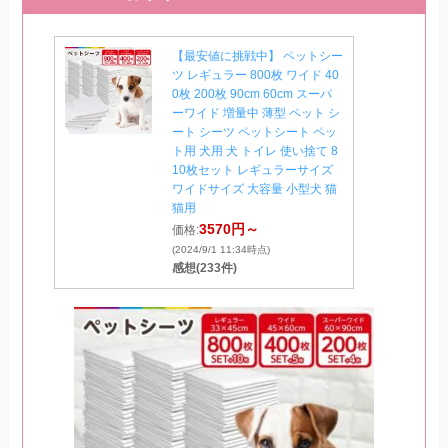
【最安値に挑戦中】 ペットシー
ツ レギュラー 800枚 ワイド 40
0枚 200枚 90cm 60cm スーパ
ーワイド 増量中 薄型 ペット シ
ート シーツ ペットシート ペッ
ト用 犬用 犬 トイレ 使い捨て 8
10枚セット レギュラーサイズ
ワイドサイズ 大容量 小型犬 猫
猫用
3570円～
価格:
(2024/9/1 11:34時点)
感想(233件)