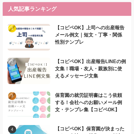
人気記事ランキング
【コピペOK】上司への出産報告
メール例文｜短文・丁寧・関係
性別テンプレ
【コピペOK】出産報告LINEの例
文集！職場・友人・親族別に使
えるメッセージ文集
保育園の就労証明書はこう依頼
する！会社へのお願いメール例
文・テンプレ集【コピペOK】
【コピペOK】保育園が決まった