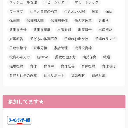
スケジュール管理
ベビーシッター
マミートラック
ワーママ
仕事と育児の両立
付き添い入院
例文
保活
保育園
保育園入園
保育園準備
働き方改革
共働き
共働き夫婦
共働き家庭
出張撮影
出産報告
出産祝い
妊娠報告
子どもの体調不良
子連れお出かけ
子連れランチ
子連れ旅行
家事分担
家計管理
成長投資枠
投資の考え方
新NISA
柔軟な働き方
病児保育
職場
職場復帰
育休
育休中
育休延長
育休復帰
育休明け
育児と仕事の両立
育児サポート
英語教材
資産形成
参加してます★