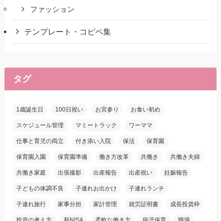
ファッション
テンプレート・コピペ集
タグ
1歳誕生日
100日祝い
お宮参り
お食い初め
スケジュール管理
マミートラック
ワーママ
仕事と育児の両立
付き添い入院
保活
保育園
保育園入園
保育園準備
働き方改革
共働き
共働き夫婦
共働き家庭
出張撮影
出産報告
出産祝い
妊娠報告
子どもの体調不良
子連れお出かけ
子連れランチ
子連れ旅行
家事分担
家計管理
就労証明書
成長投資枠
投資の考え方
新NISA
柔軟な働き方
病児保育
職場